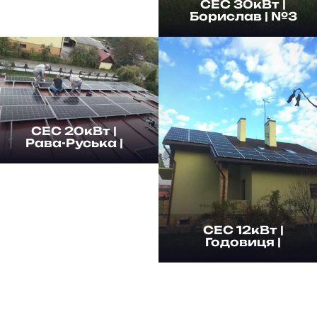
Переглянути
СЕС 30кВт |
Борислав | №3
Перегляну
СЕС 20кВт |
Рава-Руська |
Переглянути
СЕС 12кВт |
Годовиця |
Перегляну