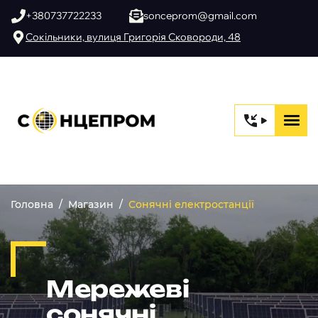
+380737722233
sonceprom@gmail.com
Сокільники, вулиця Григорія Сковороди, 48
Головна
Магазин
Сонячні електростанції
Мережеві
сонячні